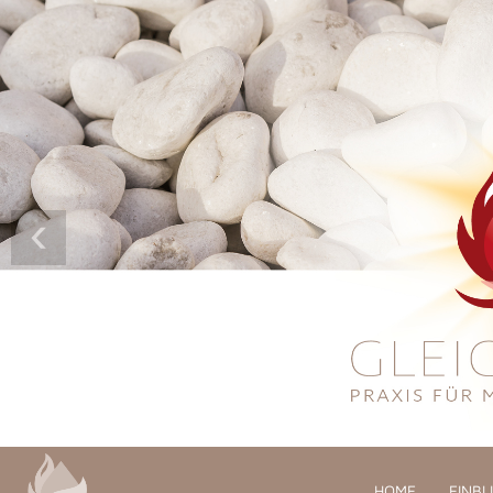
‹
HOME
EINBL