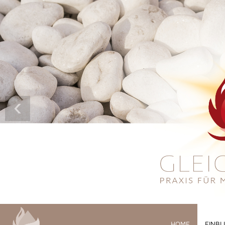
‹
HOME
EINBL