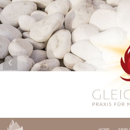
‹
HOME
EINBL